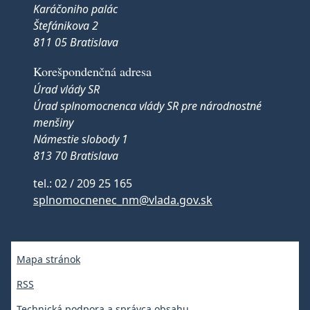
Karáčoniho palác
Štefánikova 2
811 05 Bratislava
Korešpondenčná adresa
Úrad vlády SR
Úrad splnomocnenca vlády SR pre národnostné
menšiny
Námestie slobody 1
813 70 Bratislava
tel.: 02 / 209 25 165
splnomocnenec_nm@vlada.gov.sk
Mapa stránok
RSS
Technická podpora a správca obsahu