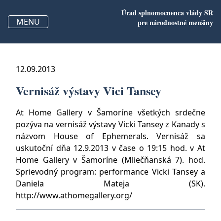
Úrad splnomocnenca vlády SR
MENU
pre
národnostné menšiny
12.09.2013
Vernisáž výstavy Vici Tansey
At Home Gallery v Šamoríne všetkých srdečne
pozýva na vernisáž výstavy Vicki Tansey z Kanady s
názvom House of Ephemerals. Vernisáž sa
uskutoční dňa 12.9.2013 v čase o 19:15 hod. v At
Home Gallery v Šamoríne (Mliečňanská 7). hod.
Sprievodný program: performance Vicki Tansey a
Daniela Mateja (SK).
http://www.athomegallery.org/