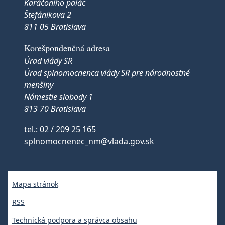
Karáčoniho palác
Štefánikova 2
811 05 Bratislava
Korešpondenčná adresa
Úrad vlády SR
Úrad splnomocnenca vlády SR pre národnostné
menšiny
Námestie slobody 1
813 70 Bratislava
tel.: 02 / 209 25 165
splnomocnenec_nm@vlada.gov.sk
Mapa stránok
RSS
Technická podpora a správca obsahu